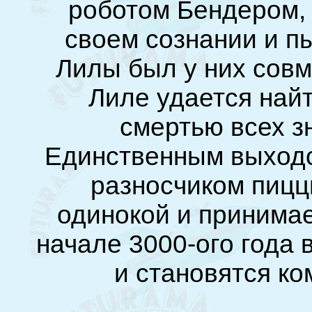
роботом Бендером, 
своем сознании и пы
Лилы был у них совм
Лиле удается най
смертью всех з
Единственным выходом
разносчиком пицц
одинокой и принимае
начале 3000-ого года 
и становятся к