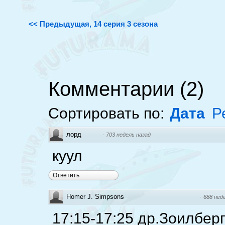
<< Предыдущая, 14 серия 3 сезона
Комментарии
(
2
)
Сортировать по:
Дата
Р
лорд
·
703 недель назад
куул
Ответить
Homer J. Simpsons
·
688 нед
17:15-17:25 др.Зоилберг