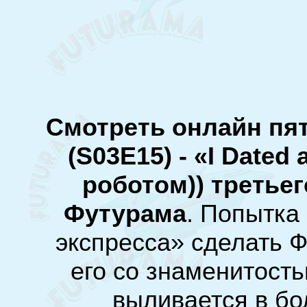
Смотреть онлайн пя
(S03E15) - «I Dated
роботом)) третье
Футурама
. Попытка
экспресса» сделать 
его со знаменитост
выливается в б