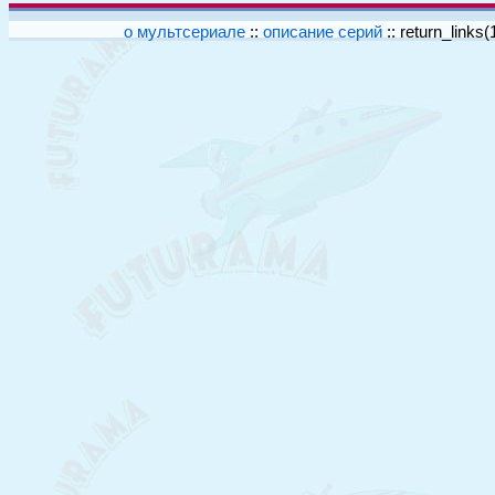
о мультсериале
::
описание серий
::
return_links(1