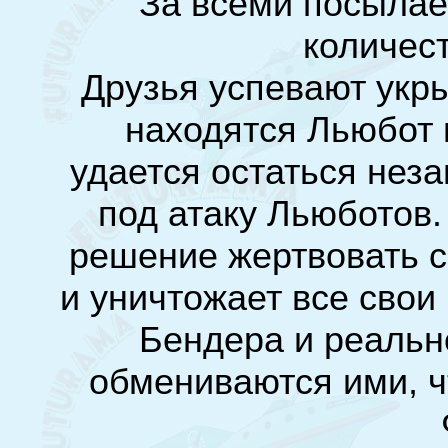
За всеми посылае
количес
Друзья успевают укры
находятся Льюбот 
удается остаться нез
под атаку Льюботов.
решение жертвовать с
и уничтожает все свои
Бендера и реальн
обмениваются ими, ч