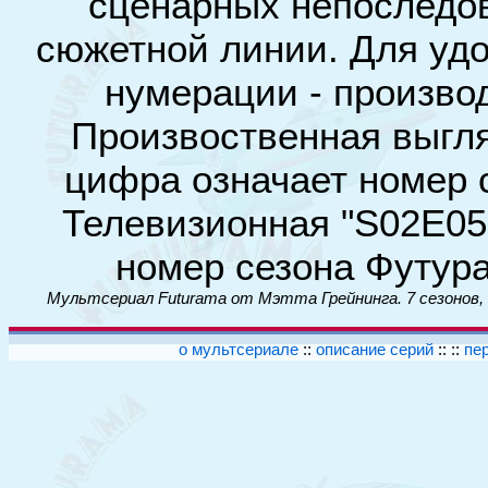
сценарных непоследов
сюжетной линии. Для удо
нумерации - произво
Произвоственная выгля
цифра означает номер с
Телевизионная "S02E05"
номер сезона Футура
Мультсериал Futurama от Мэтта Грейнинга. 7 сезонов,
о мультсериале
::
описание серий
:: ::
пе