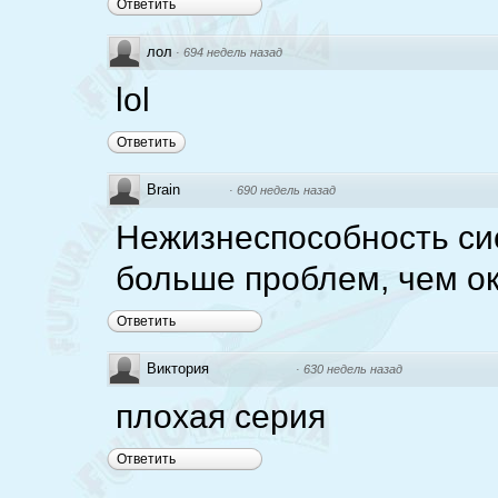
Ответить
лол
·
694 недель назад
lol
Ответить
Brain
·
690 недель назад
Нежизнеспособность си
больше проблем, чем ок
Ответить
Виктория
·
630 недель назад
плохая серия
Ответить