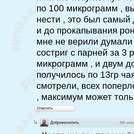
по 100 микрограмм , в
нести , это был самый
и до прокапывания ронд
мне не верили думали 
состриг с парней за 3 
микрограмм , и двум 
получилось по 13гр чая
смотрели, всех поперло
, максимум может толь
Ответить
Доброжелатель
·
595 неде