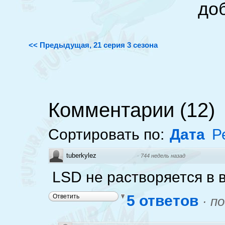
до
<< Предыдущая, 21 серия 3 сезона
Комментарии
(
12
)
Сортировать по:
Дата
Р
tuberkylez
·
744 недель назад
LSD не растворяется в 
5 ответов
Ответить
·
по