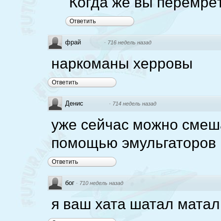
Когда же вы перемрёт
Ответить
фрай
·
716 недель назад
наркоманы херровы
Ответить
Денис
·
714 недель назад
уже сейчас можно смеш
помощью эмульгаторов
Ответить
бог
·
710 недель назад
я ваш хата шатал матал