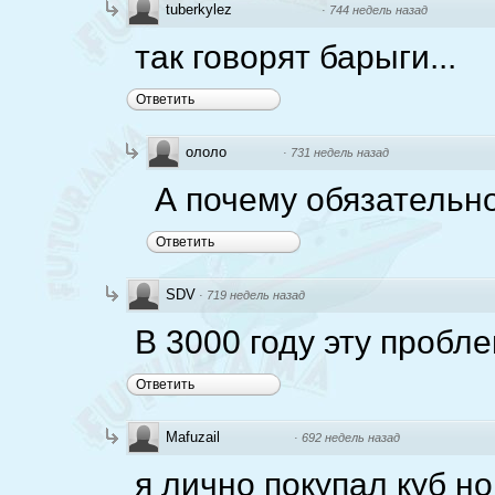
tuberkylez
·
744 недель назад
так говорят барыги...
Ответить
ололо
·
731 недель назад
А почему обязательно
Ответить
SDV
·
719 недель назад
В 3000 году эту пробле
Ответить
Mafuzail
·
692 недель назад
я лично покупал куб н