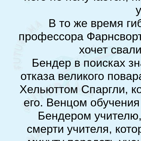
у
В то же время г
профессора Фарнсворта
хочет свали
Бендер в поисках зн
отказа великого повар
Хельюттом Спаргли, к
его. Венцом обучения
Бендером учителю, 
смерти учителя, кот