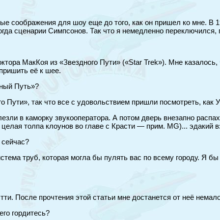
ые соображения для шоу еще до того, как он пришел ко мне. В 1
гда сценарии Симпсонов. Так что я немедленно переключился, 
тора МакКоя из «Звездного Пути» («Star Trek»). Мне казалось, ч
пришить её к шее.
дный Путь»?
 Пути», так что все с удовольствием пришли посмотреть, как
влезли в каморку звукооператора. А потом дверь внезапно распа
елая толпа клоунов во главе с Красти — прим. MG)... эдакий в
 сейчас?
истема труб, которая могла бы пулять вас по всему городу. Я 
тти. После прочтения этой статьи мне достанется от неё немало
его гордитесь?