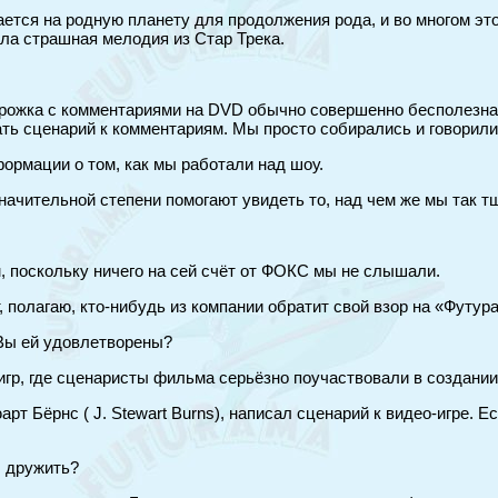
ется на родную планету для продолжения рода, и во многом это
ала страшная мелодия из Стар Трека.
дорожка с комментариями на DVD обычно совершенно бесполезна,
ать сценарий к комментариям. Мы просто собирались и говорили,
формации о том, как мы работали над шоу.
ачительной степени помогают увидеть то, над чем же мы так т
, поскольку ничего на сей счёт от ФОКС мы не слышали.
полагаю, кто-нибудь из компании обратит свой взор на «Футура
 Вы ей удовлетворены?
игр, где сценаристы фильма серьёзно поучаствовали в создании
 Бёрнс ( J. Stewart Burns), написал сценарий к видео-игре. Ес
ы дружить?