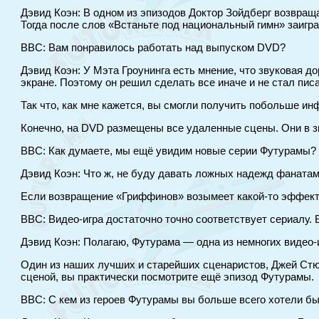
Дэвид Коэн: В одном из эпизодов Доктор Зойдберг возвраща
Тогда после слов «Встаньте под национальный гимн» заигр
BBC: Вам понравилось работать над выпуском DVD?
Дэвид Коэн: У Мэта Гроунинга есть мнение, что звуковая 
экране. Поэтому он решил сделать все иначе и не стал пис
Так что, как мне кажется, вы смогли получить побольше ин
Конечно, на DVD размещены все удаленные сцены. Они в зн
BBC: Как думаете, мы ещё увидим новые серии Футурамы?
Дэвид Коэн: Что ж, не буду давать ложных надежд фанатам
Если возвращение «Гриффинов» возымеет какой-то эффект, 
BBC: Видео-игра достаточно точно соответствует сериалу.
Дэвид Коэн: Полагаю, Футурама — одна из немногих видео-
Один из наших лучших и старейших сценаристов, Джей Стюарт
сценой, вы практически посмотрите ещё эпизод Футурамы.
BBC: С кем из героев Футурамы вы больше всего хотели б