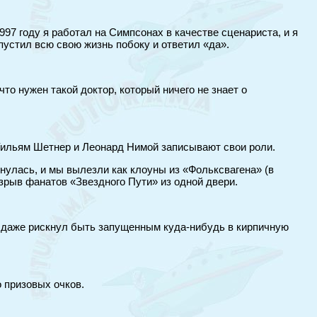
997 году я работал на Симпсонах в качестве сценариста, и я
пустил всю свою жизнь побоку и ответил «да».
то нужен такой доктор, который ничего не знает о
 Уильям Шетнер и Леонард Нимой записывают свои роли.
хнулась, и мы вылезли как клоуны из «Фольксвагена» (в
зрыв фанатов «Звездного Пути» из одной двери.
бы даже рискнул быть запущенным куда-нибудь в кирпичную
 призовых очков.