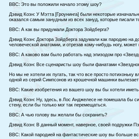
BBC: Это вы положили начало этому шоу?
Дэвид Коэн: У Мэтта [Гроунинга] были некоторые изначальн
оказался самым занудным из всех зануд, которые писали то
BBC: А как вы придумали Доктора Зойдберга?
Дэвид Коэн: Доктора Зойдберга задумали как пародию на док
человеческой анатомии, и отрезав кому-нибудь ногу, может 
BBC: А каково вам было работать над эпизодом про «Звез
Дэвид Коэн: Все сценаристы шоу были фанатами «Звездного
Но мы не хотели их пугать, так что все просто потихоньку 
одной из серий Симпсонов из крошечной машинки вылезает ц
BBC: Какие изобретения из вашего шоу вы бы хотели иметь
Дэвид Коэн: Ну, здесь, в Лос Анджелесе не помешала бы с
стену, если бы только мог так перемещаться.
BBC: А чью голову вы желали бы сохранить?
Дэвид Коэн: В данный момент, наверное, своей подружки Пэ
BBC: Какой пародией на фантастические шоу вы больше вс