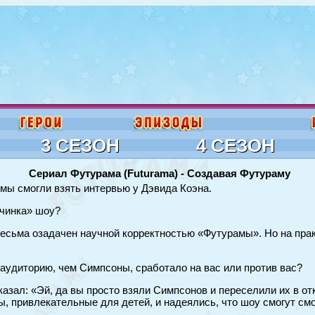
3 СЕЗОН
4 СЕЗОН
Сериал Футурама (Futurama) - Создавая Футураму
мы смогли взять интервью у Дэвида Коэна.
ачинка» шоу?
 весьма озадачен научной корректностью «Футурамы». Но на пра
 аудиторию, чем Симпсоны, сработало на вас или против вас?
сказал: «Эй, да вы просто взяли Симпсонов и переселили их в 
, привлекательные для детей, и надеялись, что шоу смогут смо