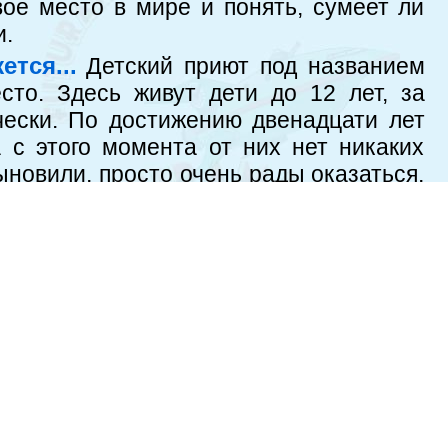
ое место в мире и понять, сумеет ли
и.
тся...
Детский приют под названием
то. Здесь живут дети до 12 лет, за
чески. По достижению двенадцати лет
 с этого момента от них нет никаких
сыновили, просто очень рады оказаться,
артных рецензиях.
Среди всех новых
ецензенты» привлекло к себе больше
нажей, сколько из-за идеи. Помнится,
в», где смаковали женскую натуру. В
Половое воспитание». Суть истории
. Если проще, то, что одному красиво,
ы. Рейтинг IMDb: 8.50. К сожалению закрыт, и о продолжении
новостей нет...