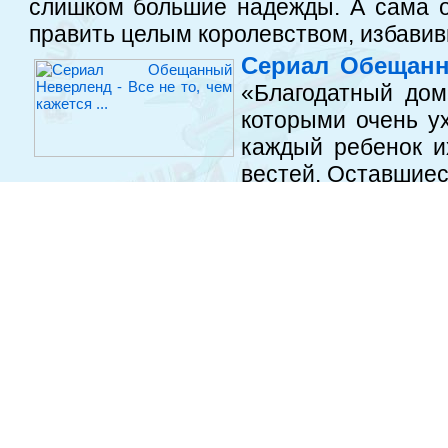
слишком большие надежды. А сама о
править целым королевством, избавивши
Сериал Обещанны
«Благодатный дом
которыми очень у
каждый ребенок и
вестей. Оставшиеся
наконец, в любящей семье и потому н
Сериал Межвидов
проектов 2020 го
всего внимания. И
ставку на обнажен
последние годы 
сводится к проблеме теории относител
то другому ужасно.
Мультсериал Futurama от Мэтта Грейнинга. 7 сезонов,