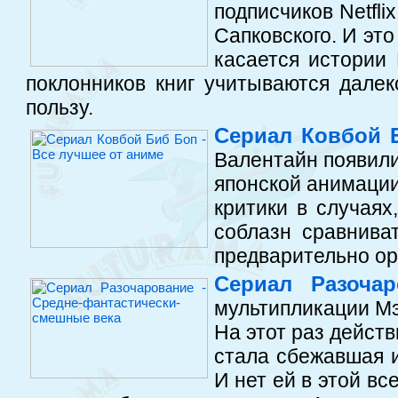
подписчиков Netfli
Сапковского. И это
касается истории 
поклонников книг учитываются далек
пользу.
Сериал Ковбой Б
Валентайн появили
японской анимации
критики в случаях
соблазн сравнива
предварительно ор
Сериал Разочар
мультипликации Мэ
На этот раз действ
стала сбежавшая 
И нет ей в этой вс