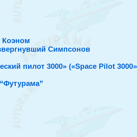
 Коэном
звергнувший Симпсонов
о
ский пилот 3000» («Space Pilot 3000»
 “Футурама”