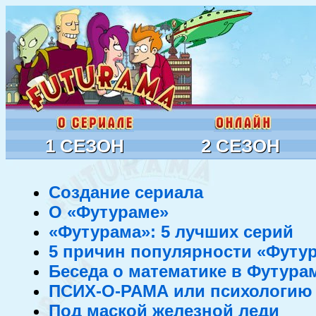
1 СЕЗОН
2 СЕЗОН
Создание сериала
О «Футураме»
«Футурама»: 5 лучших серий
5 причин популярности «Футу
Беседа о математике в Футур
ПСИХ-О-РАМА или психологию 
Под маской железной леди