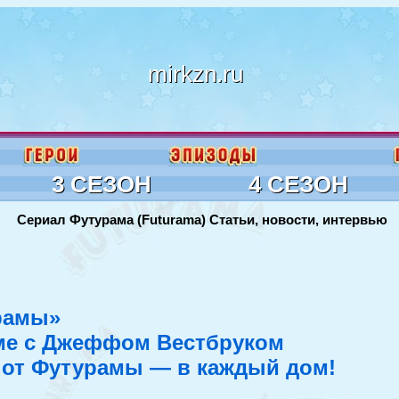
mirkzn.ru
3 СЕЗОН
4 СЕЗОН
Сериал Футурама (Futurama) Статьи, новости, интервью
рамы»
аме с Джеффом Вестбруком
от Футурамы — в каждый дом!