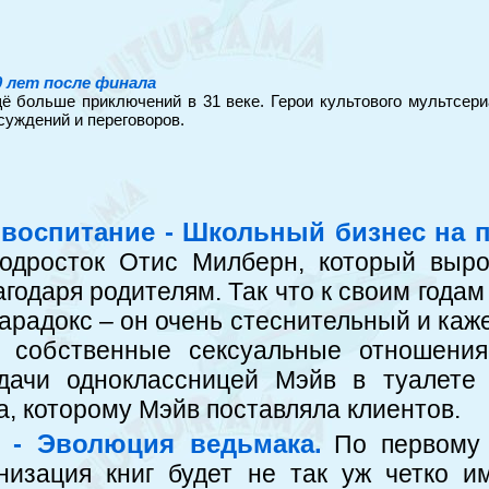
 лет после финала
щё больше приключений в 31 веке. Герои культового мультсер
суждений и переговоров.
 воспитание - Школьный бизнес на 
одросток Отис Милберн, который выро
годаря родителям. Так что к своим годам
парадокс – он очень стеснительный и каж
о собственные сексуальные отношения
дачи одноклассницей Мэйв в туалете
а, которому Мэйв поставляла клиентов.
 - Эволюция ведьмака.
По первому 
анизация книг будет не так уж четко 