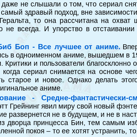
x даже не слышали о том, что сериал сня
 самый здравый подход, вне зависимости 
Геральта, то она рассчитана на охват 
о не всегда. И упорство в отстаивании
иб Боп - Все лучшее от аниме.
Впе
сь в одноименном аниме, вышедшем в 19
. Критики и пользователи благосклонно о
, когда сериал снимается на основе чег
ть старое и новое. Однако делать этог
игинальное аниме.
ование - Средне-фантастически-с
тт Грейнинг явил миру свой новый фэнт
ие развернется не в будущем, и не в нас
из дворца принцесса Бин, тем самым из
еленной покоя – то ее хотят устранить, т