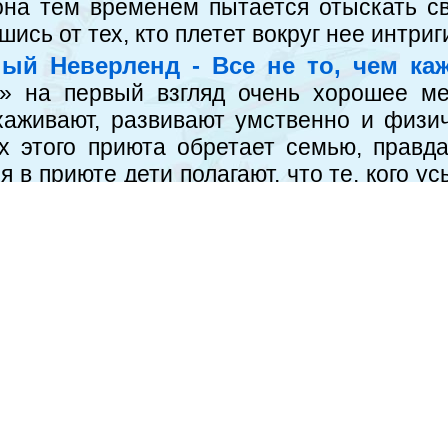
на тем временем пытается отыскать св
сь от тех, кто плетет вокруг нее интриг
й Неверленд - Все не то, чем каже
» на первый взгляд очень хорошее мес
хаживают, развивают умственно и физи
х этого приюта обретает семью, правда
 в приюте дети полагают, что те, кого у
е придают значения этому молчанию.
ые рецензенты - Кое-что о нестанд
да аниме под названием «Межвидовые р
 это не только из-за сюжета или персо
ку в свое время делала «Игра Престоло
пользуется популярностью и сериал «
ьности применительно к понятию красоты
 140 выпусков включая полнометражные фильмы, 1999-2013 год