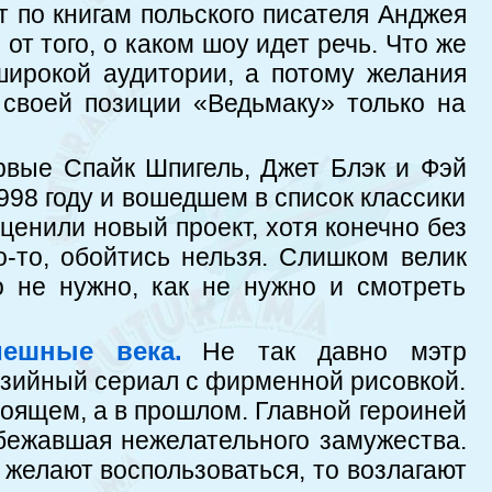
т по книгам польского писателя Анджея
от того, о каком шоу идет речь. Что же
широкой аудитории, а потому желания
 своей позиции «Ведьмаку» только на
рвые Спайк Шпигель, Джет Блэк и Фэй
98 году и вошедшем в список классики
ценили новый проект, хотя конечно без
о-то, обойтись нельзя. Слишком велик
о не нужно, как не нужно и смотреть
мешные века.
Не так давно мэтр
езийный сериал с фирменной рисовкой.
тоящем, а в прошлом. Главной героиней
бежавшая нежелательного замужества.
о желают воспользоваться, то возлагают