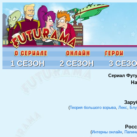
1 СЕЗОН
2 СЕЗОН
3 СЕЗ
Сериал Футу
На
Зару
(
Теория большого взрыва
,
Лекс
,
Блу
Росс
(
Интерны онлайн
,
Папин