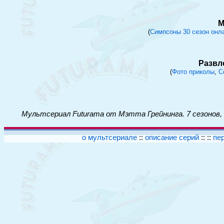
М
(
Симпсоны 30 сезон онл
Развл
(
Фото приколы
,
C
Мультсериал Futurama от Мэтта Грейнинга. 7 сезонов,
о мультсериале
::
описание серий
:: ::
пе