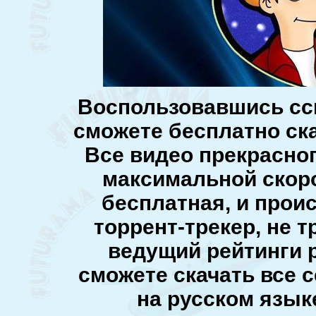
Воспользовавшись ссы
сможете бесплатно ск
Все видео прекрасног
максимальной скоро
бесплатная, и прои
торрент-трекер, не 
ведущий рейтинги р
сможете скачать все 
на русском язык