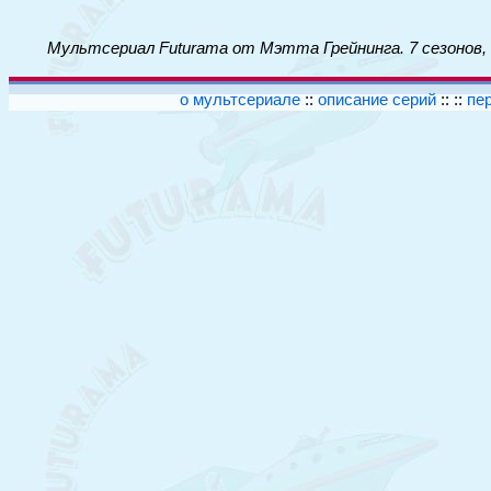
Мультсериал Futurama от Мэтта Грейнинга. 7 сезонов,
о мультсериале
::
описание серий
:: ::
пе