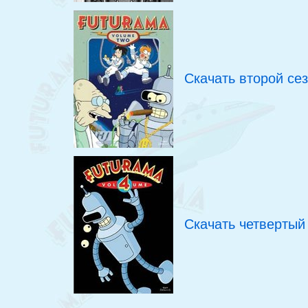
Скачать второй се
Скачать четвертый