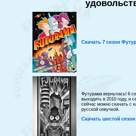
удовольств
Скачать 7 сезон Футу
Футурама вернулась! 6 с
выходить в 2010 году, и с
сейчас можно скачать с 
русской озвучкой.
Скачать шестой сезон