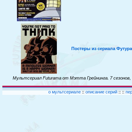
Постеры из сериала Футур
Мультсериал Futurama от Мэтта Грейнинга. 7 сезонов,
о мультсериале
::
описание серий
:: ::
пе