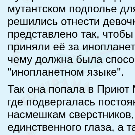
мутантском подполье для
решились отнести девочк
представлено так, чтоб
приняли её за инопланет
чему должна была спосо
"инопланетном языке".
Так она попала в Приют
где подвергалась посто
насмешкам сверстников,
единственного глаза, а т