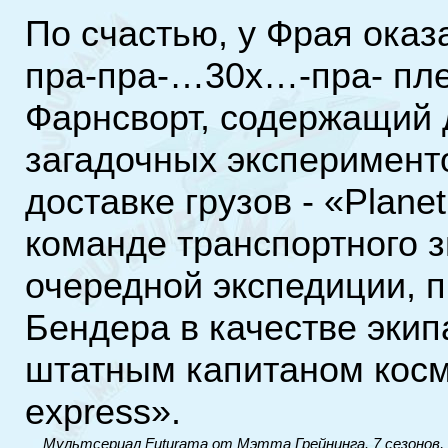
По счастью, у Фрая оказ
пра-пра-…30х…-пра- пл
Фарнсворт, содержащий 
загадочных эксперимен
доставке грузов - «Plane
команде транспортного з
очередной экспедиции, 
Бендера в качестве экип
штатным капитаном косм
express».
Мультсериал Futurama от Мэтта Грейнинга. 7 сезонов,