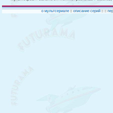
о мультсериале
::
описание серий
:: ::
пе