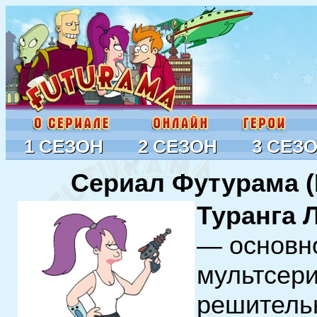
1 СЕЗОН
2 СЕЗОН
3 СЕЗ
Сериал Футурама (F
Туранга 
— основн
мультсер
решительн