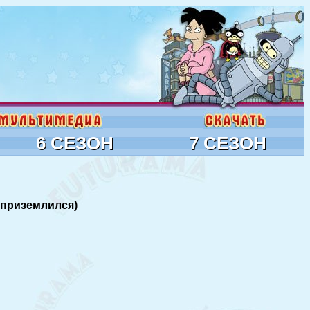
6 СЕЗОН
7 СЕЗОН
л приземлился)