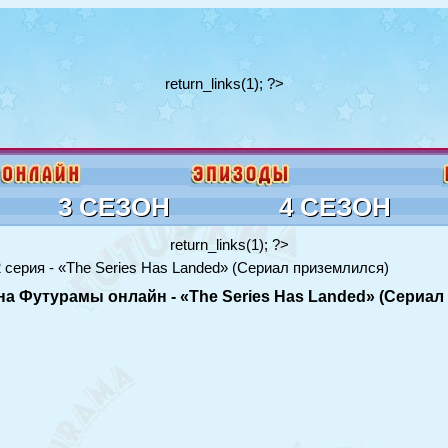
return_links(1); ?>
3 СЕЗОН
4 СЕЗОН
return_links(1); ?>
 серия - «The Series Has Landed» (Сериал приземлился)
она Футурамы онлайн - «The Series Has Landed» (Сериа