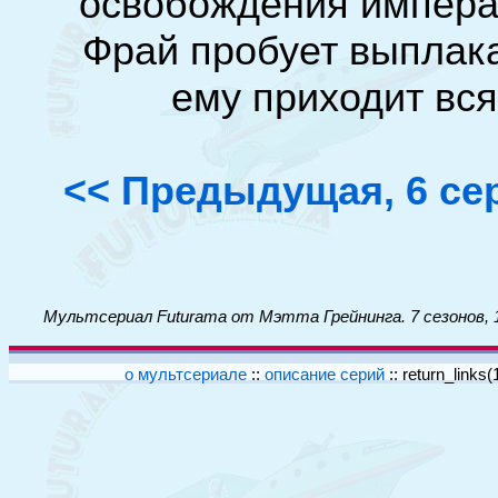
освобождения импера
Фрай пробует выплак
ему приходит вся
<< Предыдущая, 6 се
Мультсериал Futurama от Мэтта Грейнинга. 7 сезонов, 
о мультсериале
::
описание серий
::
return_links(1