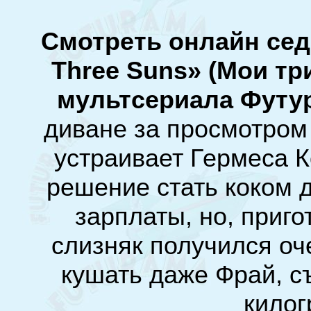
Смотреть онлайн се
Three Suns» (Мои тр
мультсериала Футу
диване за просмотром
устраивает Гермеса 
решение стать коком 
зарплаты, но, приг
слизняк получился оч
кушать даже Фрай, с
килог