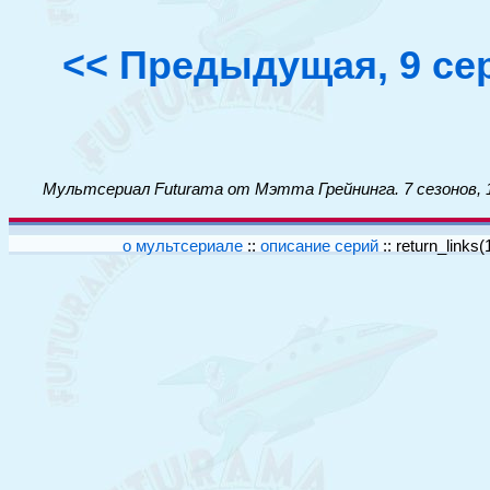
<< Предыдущая, 9 се
Мультсериал Futurama от Мэтта Грейнинга. 7 сезонов, 
о мультсериале
::
описание серий
::
return_links(1