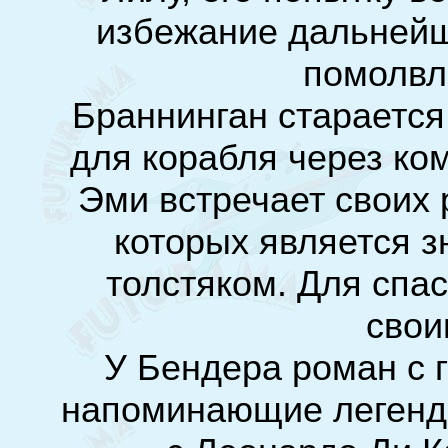
избежание дальнейш
помолвл
Браннинган стараетс
для корабля через ко
Эми встречает своих
которых является 
толстяком. Для спа
свои
У Бендера роман с 
напоминающие легенд