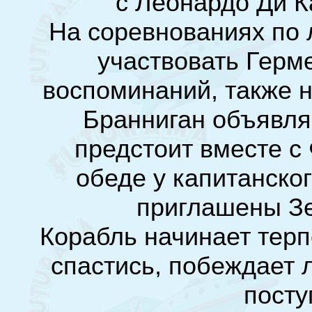
с Леонардо Ди К
На соревнованиях по 
участвовать Герм
воспоминаний, также н
Бранниган объявля
предстоит вместе с
обеде у капитанског
приглашены Зе
Корабль начинает терп
спастись, побеждает
посту