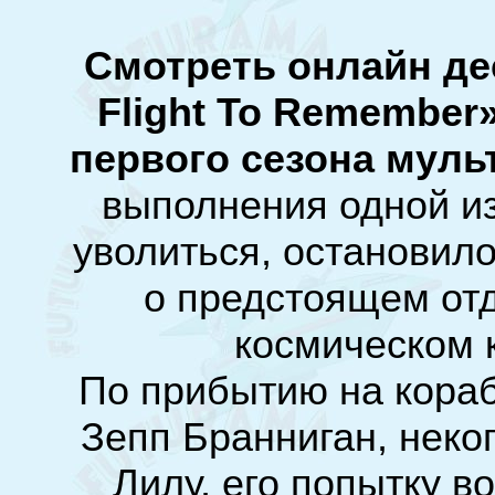
Смотреть онлайн де
Flight To Remember
первого сезона муль
выполнения одной и
уволиться, остановил
о предстоящем от
космическом 
По прибытию на кораб
Зепп Бранниган, неко
Лилу, его попытку в