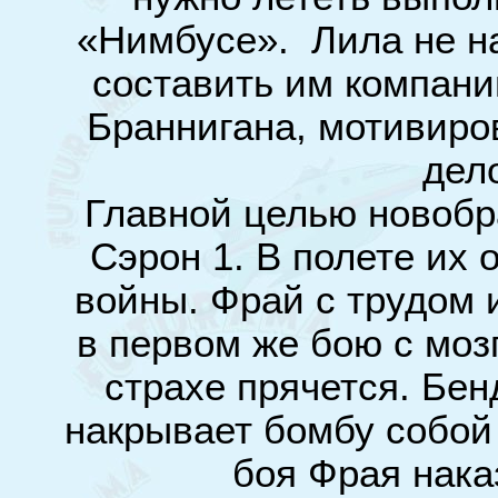
«Нимбусе». Лила не на
составить им компанию
Браннигана, мотивиров
дел
Главной целью новобр
Сэрон 1. В полете их
войны. Фрай с трудом 
в первом же бою с моз
страхе прячется. Бенд
накрывает бомбу собой
боя Фрая нака