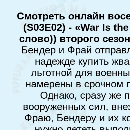
Смотреть онлайн вос
(S03E02) - «War Is t
слово)) второго
сезо
Бендер и Фрай отправл
надежде купить жва
льготной для военны
намерены в срочном 
Однако, сразу же 
вооруженных сил, вне
Фраю, Бендеру и их к
нужно лететь выпол