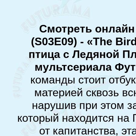
Смотреть онлайн
(S03E09) - «The Bird
птица c Ледяной П
мультсериала Фу
команды стоит отбук
материей сквозь вс
нарушив при этом з
который находится на 
от капитанства, эт