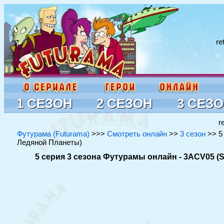
re
1 СЕЗОН
2 СЕЗОН
3 СЕЗ
r
Футурама (Futurama)
>>>
Смотреть онлайн
>>
3 сезон
>> 5 
Ледяной Планеты)
5 серия 3 сезона Футурамы онлайн - 3ACV05 (S0