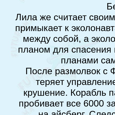
Б
Лила же считает своим
примыкает к эколонавт
между собой, а экол
планом для спасения 
планами сам
После размолвок с 
теряет управление
крушение. Корабль п
пробивает все 6000 з
на айсберг. След