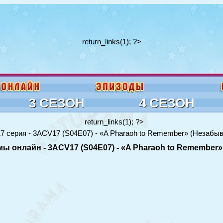
return_links(1); ?>
3 СЕЗОН
4 СЕЗОН
return_links(1); ?>
7 серия - 3ACV17 (S04E07) - «A Pharaoh to Remember» (Незабы
мы онлайн - 3ACV17 (S04E07) - «A Pharaoh to Remembe