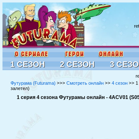
re
1 СЕЗОН
2 СЕЗОН
3 СЕЗ
r
Футурама (Futurama)
>>>
Смотреть онлайн
>>
4 сезон
>> 1 
залетел)
1 серия 4 сезона Футурамы онлайн - 4ACV01 (S05E