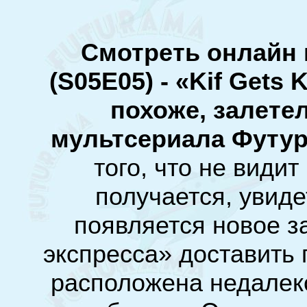
Смотреть онлайн 
(S05E05) - «Kif Gets
похоже, залете
мультсериала Футу
того, что не видит
получается, увидет
появляется новое з
экспресса» доставить 
расположена недалеко