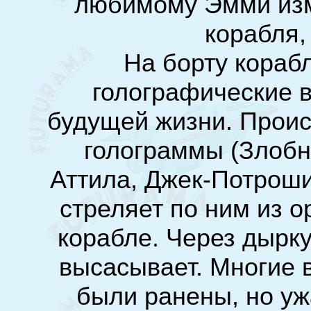
любимому Эмми изм
корабля, 
На борту кораб
голографические 
будущей жизни. Проис
голограммы (Злобн
Аттила, Джек-Потроши
стреляет по ним из о
корабле. Через дырк
высасывает. Многие 
были ранены, но уж