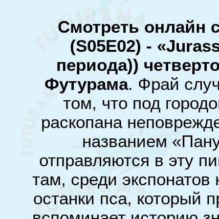
Смотреть онлайн 
(S05E02) - «Juras
периода)) четверт
Футурама
. Фрай слу
том, что под горо
раскопана неповрежде
названием «Пану
отправляются в эту п
там, среди экспонато
останки пса, который 
вспоминает историю зна