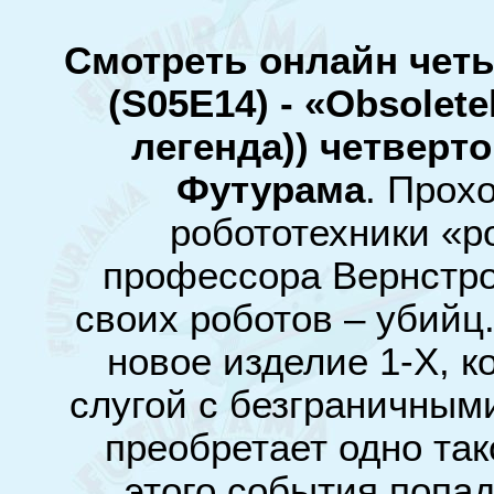
Смотреть онлайн чет
(S05E14) - «Obsolet
легенда)) четверт
Футурама
. Прох
робототехники «р
профессора Вернстро
своих роботов – убийц
новое изделие 1-Х, 
слугой с безграничным
преобретает одно так
этого события попад