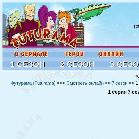
re
1 СЕЗОН
2 СЕЗОН
3 СЕЗ
r
Футурама (Futurama)
>>>
Смотреть онлайн
>>
7 сезон
>> 1
1 серия 7 с