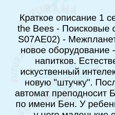
Краткое описание 1 се
the Bees - Поисковые 
S07AE02) - Межплане
новое оборудование 
напитков. Естест
искуственный интелек
новую "штучку". Пос
автомат преподносит Б
по имени Бен. У ребен
- у него маленькие 