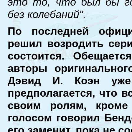
это то, что был бы г
без колебаний".
По последней офиц
решил возродить сери
состоится. Обещаетс
авторы оригинальног
Дэвид И. Коэн уже
предполагается, что в
своим ролям, кром
голосом говорил Бенде
его заменит, пока не с