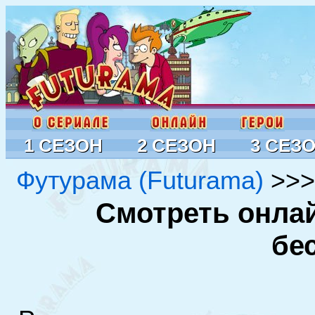
1 СЕЗОН
2 СЕЗОН
3 СЕЗ
Футурама (Futurama)
>>
Смотреть онла
бе