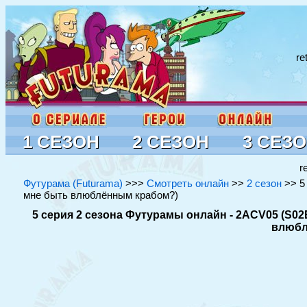
re
1 СЕЗОН
2 СЕЗОН
3 СЕЗ
r
Футурама (Futurama)
>>>
Смотреть онлайн
>>
2 сезон
>> 5 
мне быть влюблённым крабом?)
5 серия 2 сезона Футурамы онлайн - 2ACV05 (S02E0
влюбл