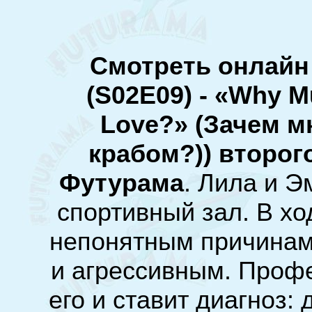
Смотреть онлайн
(S02E09) - «Why Mu
Love?» (Зачем 
крабом?)) второг
Футурама
. Лила и Э
спортивный зал. В хо
непонятным причинам
и агрессивным. Проф
его и ставит диагноз: