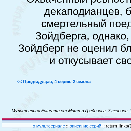
декаподианцев, 
смертельный поед
Зойдберга, однако, 
Зойдберг не оценил б
и откусывает св
<< Предыдущая, 4 серию 2 сезона
Мультсериал Futurama от Мэтта Грейнинга. 7 сезонов, 
о мультсериале
::
описание серий
::
return_links(1