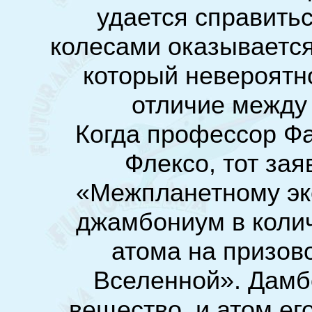
удается справитьс
колесами оказывается
который невероятн
отличие между 
Когда профессор Ф
Флексо, тот зая
«Межпланетному эк
джамбониум в колич
атома на призов
Вселенной». Дамб
вещество, и атом ег