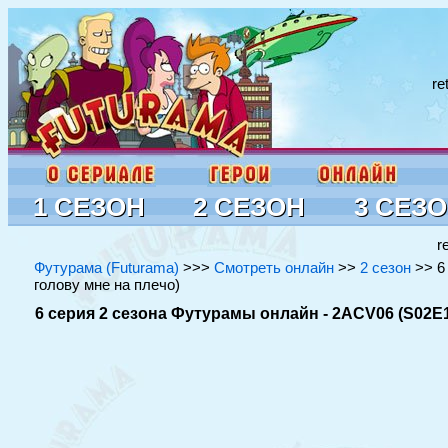
re
1 СЕЗОН
2 СЕЗОН
3 СЕЗ
r
Футурама (Futurama)
>>>
Смотреть онлайн
>>
2 сезон
>> 6 
голову мне на плечо)
6 серия 2 сезона Футурамы онлайн - 2ACV06 (S02E1