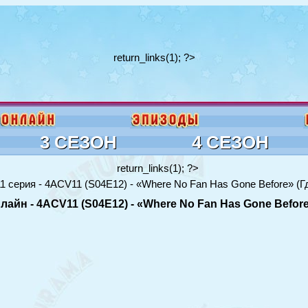
return_links(1); ?>
3 СЕЗОН
4 СЕЗОН
return_links(1); ?>
1 серия - 4ACV11 (S04E12) - «Where No Fan Has Gone Before» (Г
айн - 4ACV11 (S04E12) - «Where No Fan Has Gone Before