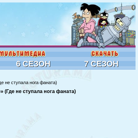
6 СЕЗОН
7 СЕЗОН
де не ступала нога фаната)
» (Где не ступала нога фаната)