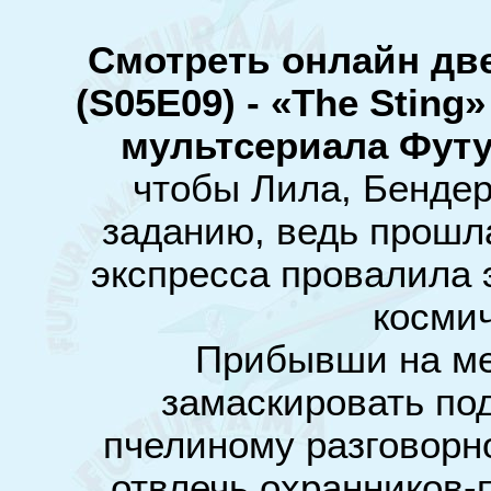
Смотреть онлайн дв
(S05E09) - «The Sting
мультсериала Фут
чтобы Лила, Бендер
заданию, ведь прошл
экспресса провалила э
космич
Прибывши на ме
замаскировать под
пчелиному разговорно
отвлечь охранников-п