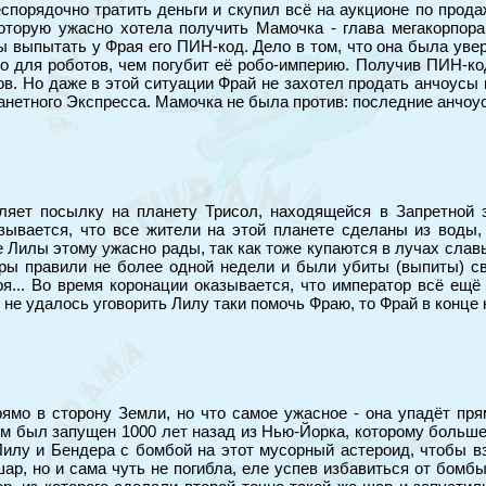
спорядочно тратить деньги и скупил всё на аукционе по прода
оторую ужасно хотела получить Мамочка - глава мегакорпора
выпытать у Фрая его ПИН-код. Дело в том, что она была увере
о для роботов, чем погубит её робо-империю. Получив ПИН-ко
. Но даже в этой ситуации Фрай не захотел продать анчоусы 
анетного Экспресса. Мамочка не была против: последние анчоус
ляет посылку на планету Трисол, находящейся в Запретной з
зывается, что все жители на этой планете сделаны из воды
Лилы этому ужасно рады, так как тоже купаются в лучах славы 
оры правили не более одной недели и были убиты (выпиты) с
ря... Во время коронации оказывается, что император всё ещ
 не удалось уговорить Лилу таки помочь Фраю, то Фрай в конце
ямо в сторону Земли, но что самое ужасное - она упадёт пр
ом был запущен 1000 лет назад из Нью-Йорка, которому больше
илу и Бендера с бомбой на этот мусорный астероид, чтобы вз
ар, но и сама чуть не погибла, еле успев избавиться от бомб