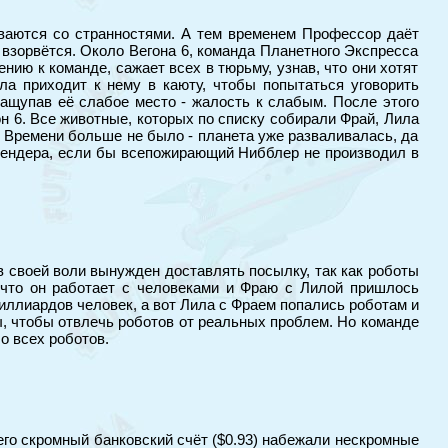
зываются со странностями. А тем временем Профессор даёт
 взорвётся. Около Вегона 6, команда Планетного Экспресса
ию к команде, сажает всех в тюрьму, узнав, что они хотят
ла приходит к нему в каюту, чтобы попытаться уговорить
нащупав её слабое место - жалость к слабым. После этого
н 6. Все животные, которых по списку собирали Фрай, Лила
 Времени больше не было - планета уже разваливалась, да
 Бендера, если бы всепожирающий Нибблер не производил в
в своей воли вынужден доставлять посылку, так как роботы
, что он работает с человеками и Фраю с Лилой пришлось
миллиардов человек, а вот Лила с Фраем попались роботам и
ы, чтобы отвлечь роботов от реальных проблем. Но команде
о всех роботов.
го скромный банковский счёт ($0.93) набежали нескромные