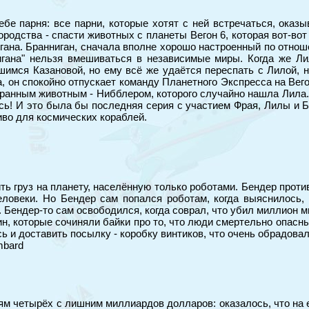
ебе парня: все парни, которые хотят с ней встречаться, ока
родства - спасти животных с планеты Вегон 6, которая вот-вот
ана. Бранниган, сначала вполне хорошо настроенный по отношен
нигана" нельзя вмешиваться в независимые миры. Когда же Ли
шимся Казановой, но ему всё же удаётся переспать с Лилой, 
, он спокойно отпускает команду Планетного Экспресса на Вего
ранным животным - Нибблером, которого случайно нашла Лила.
ось! И это была бы последняя серия с участием Фрая, Лилы и
иво для космических кораблей.
ть груз на планету, населённую только роботами. Бендер проти
еловеки. Но Бендер сам попался роботам, когда выяснилось
. Бендер-то сам освободился, когда соврал, что убил миллион 
ин, которые сочиняли байки про то, что люди смертельно опасн
ь и доставить посылку - коробку винтиков, что очень обрадовал
mbard
м четырёх с лишним миллиардов долларов: оказалось, что на е