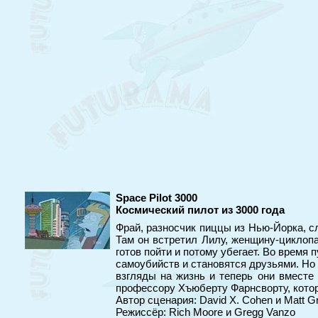
Space Pilot 3000
Космический пилот из 3000 года
Фрай, разносчик пиццы из Нью-Йорка, с
Там он встретил Лилу, женщину-циклопа
готов пойти и потому убегает. Во время
самоубийств и становятся друзьями. Но 
взгляды на жизнь и теперь они вместе 
профессору Хъюберту Фарнсворту, котор
Автор сценария: David X. Cohen и Matt G
Режиссёр: Rich Moore и Gregg Vanzo