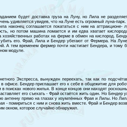
аданием будет доставка груза на Луну, но Лила не разделяет
чень удивляется увидев, что на Луне есть огромный луна-парк. 
ила наконец соглашается покататься с ним на аттракционе- 
сть, но потом машина ломается и им едва хватает кислород
 хозяйственных работах на ферме в обмен на кислород. Бенде
 убить его. Фрай, Лила и Бендер убегают от Фермера. На Лун
тий. А тем временем фермер почти настигает Бендера, и тому
нном модуле.
етного Экспресса, вынужден переехать, так как по подсчёта
ь в офисе. Бендер приглашает его к себе в общежитие для робо
м в поисках нового жилья. В конце концов они находят роскошн
аставляет его съехать - Фрай остаётся жить один. Но Бендер у
ою антенну прямо на глазах у изумлённых Фрая и Лилы. Но Лила
рая - помириться с ним и снова жить вместе. Фрай и Бендер во
им окном, которое случайно обнаружил.