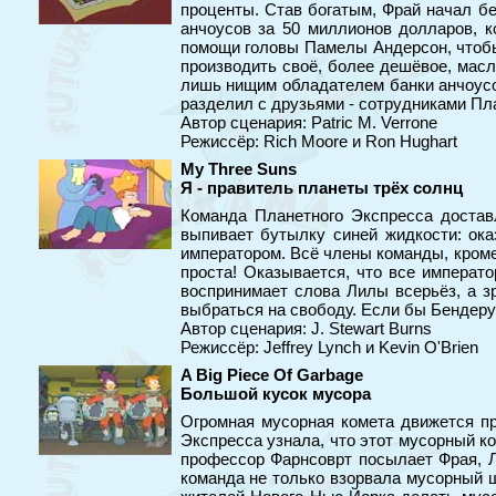
проценты. Став богатым, Фрай начал бе
анчоусов за 50 миллионов долларов, к
помощи головы Памелы Андерсон, чтобы 
производить своё, более дешёвое, масл
лишь нищим обладателем банки анчоусов
разделил с друзьями - сотрудниками Пл
Автор сценария: Patric M. Verrone
Режиссёр: Rich Moore и Ron Hughart
My Three Suns
Я - правитель планеты трёх солнц
Команда Планетного Экспресса достав
выпивает бутылку синей жидкости: ока
императором. Всё члены команды, кроме 
проста! Оказывается, что все императ
воспринимает слова Лилы всерьёз, а з
выбраться на свободу. Если бы Бендеру
Автор сценария: J. Stewart Burns
Режиссёр: Jeffrey Lynch и Kevin O'Brien
A Big Piece Of Garbage
Большой кусок мусора
Огромная мусорная комета движется пр
Экспресса узнала, что этот мусорный к
профессор Фарнсоврт посылает Фрая, Л
команда не только взорвала мусорный ш