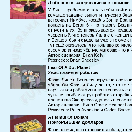
Любовники, затерявшиеся в космосе
У Лилы проблема с тем, чтобы найти с
команде задание выполнит миссию благо
встречает Нимбус, корабль Зэппа Браниг
попасть на Вегон 6 - по "закону Бран
отпустить их, Зэпп оказывается неудав
уверенный, что теперь Лила его женщина
и Бендер, были съедены уже в трюме ст
тут ещё оказалось, что топливо кончил
своём организме чёрную материю - топл
Автор сценария: Brian Kelly
Режиссёр: Brian Sheesley
Fear Of A Bot Planet
Ужас планеты роботов
Фраю, Лиле и Бендеру поручено достави
убили бы Фрая и Лилу за то, что те ч
наряжаться роботами и идти спасать его
чуть не погибли от рук роботов-старейш
планетного Экспресса удалось и спастис
Автор сценария: Evan Gore и Heather Lo
Режиссёр: Peter Avanzino и Carlos Baeze
A Fishful Of Dollars
ПригоРЫБшня долларов
Фрай неожиданно становится обладателя