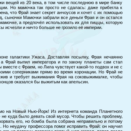
жи вещей из 20 века, в том числе последнюю в мире банку
ции. Но мамочка так просто не сдалась: даже прибегла к
на, что Фрай знает секрет анчоусов и хочет с их помощью
д, сыночки Мамочки забрали все деньги Фрая и он остался
мамочке, а предпочёл использовать их для пиццы, которую
ы исчезли и ничто больше не грозило её империи.
оне галактики Ужаса. Доставляя посылку, Фрая нечаянно
, а Фрай выпил императора и по закону планеты сам стал
вместе с Фраем, но Лила чувствует какой-то подвох и не с
воими соперниками прямо во время коронации. Но Фрай не
ё жив и требует выжимания Фрая на соковыжималке, чтобы
 концов оказался бы выжитым как апельсин.
ямо на Новый Нью-Йорк! Из интернета команда Планетного
 не куда было девать свой мусор. Чтобы решить проблему,
орвать его, но бомба была собрана неправильно и потому
ы. Но неудачу профессора помог исправить Фрай: он научил