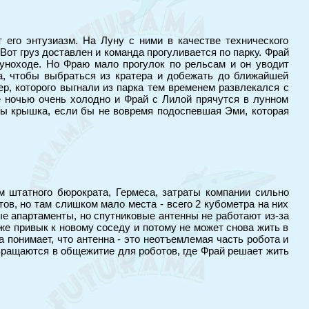
 его энтузиазм. На Луну с ними в качестве технического
Вот груз доставлен и команда прогуливается по парку. Фрай
луноходе. Но Фраю мало прогулок по рельсам и он уводит
а, чтобы выбраться из кратера и добежать до ближайшей
р, которого выгнали из парка тем временем развлекался с
е ночью очень холодно и Фрай с Лилой прячутся в лунном
 бы крышка, если бы не вовремя подоспевшая Эми, которая
м штатного бюрократа, Гермеса, затраты компании сильно
тов, но там слишком мало места - всего 2 кубометра на них
ые апартаменты, но спутниковые антенны не работают из-за
же привык к новому соседу и потому не может снова жить в
 понимает, что антенна - это неотъемлемая часть робота и
звращаются в общежитие для роботов, где Фрай решает жить