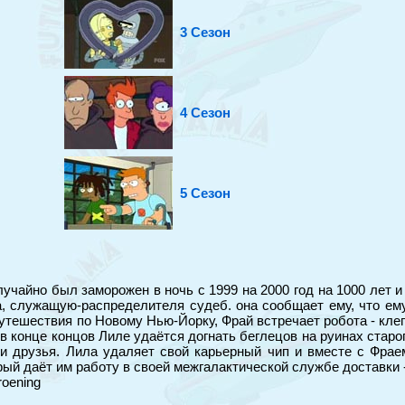
3 Сезон
4 Сезон
5 Сезон
лучайно был заморожен в ночь с 1999 на 2000 год на 1000 лет 
, служащую-распределителя судеб. она сообщает ему, что ему
 путешествия по Новому Нью-Йорку, Фрай встречает робота - кл
в конце концов Лиле удаётся догнать беглецов на руинах старог
и друзья. Лила удаляет свой карьерный чип и вместе с Фраем
ый даёт им работу в своей межгалактической службе доставки 
roening