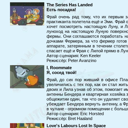
The Series Has Landed
Есть посадка!
Фрай очень рад тому, что их первым з
практиканта полетела ещё и Эми. Фрай о
хочет посмотреть настоящую Луну, и Л
луноход на настоящую Луную поверхно
фермы. Они соглашаются поработать на
дочками Фермера, за что фермер готов
аппарате, затерянным в течении столе
спасает ещё и Фрая с Лилой прямо в Лу
Автор сценария: Ken Keeler
Режиссёр: Peter Avanzino
I, Roommate
Я, сосед твой!
Фрай, до сих пор живший в офисе План
увеличились с тех пор, как он стал жит
двоих и Лила узнав об этом, помогает и
антенны Бендера и квартирная хозяйка з
общежитии один, так что он удаляет св
убеждает Бендера вернуть антенну, а Ф
в чулане - огромном помещении с больш
Автор сценария: Eric Horsted
Режиссёр: Bret Haaland
Love's Labours Lost In Space