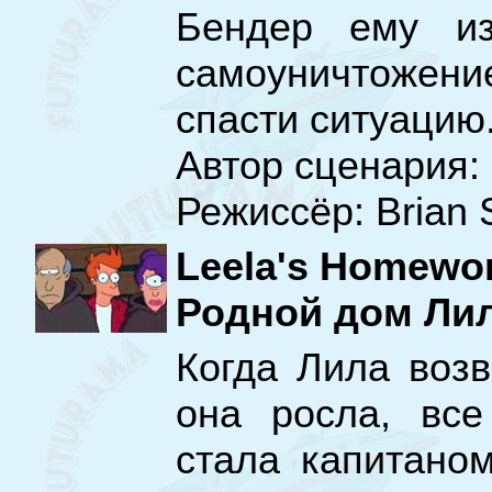
Бендер ему из
самоуничтожение
спасти ситуацию
Автор сценария:
Режиссёр: Brian 
Leela's Homewo
Родной дом Ли
Когда Лила возв
она росла, все
стала капитаном