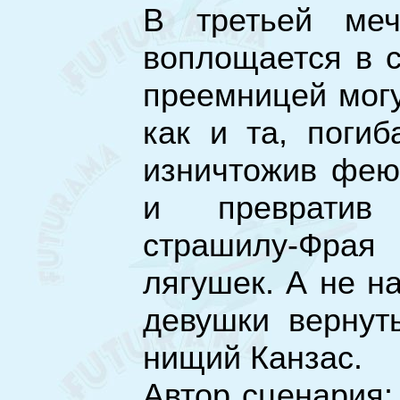
В третьей ме
воплощается в с
преемницей мог
как и та, погиб
изничтожив фею
и превратив 
страшилу-Фра
лягушек. А не н
девушки вернут
нищий Канзас.
Автор сценария: 