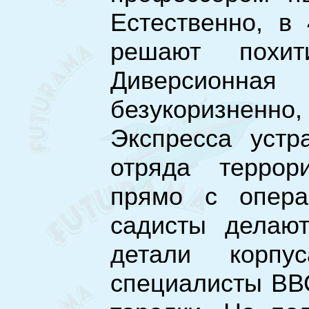
Естественно, в
решают похи
Диверсионная
безукоризнен
Экспресса устр
отряда террор
прямо с операц
садисты делают
детали корпу
специалисты ВВ