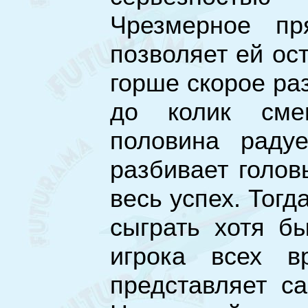
Чрезмерное пр
позволяет ей ос
горше скорое ра
до колик сме
половина раду
разбивает голов
весь успех. Тогд
сыграть хотя б
игрока всех в
представляет с