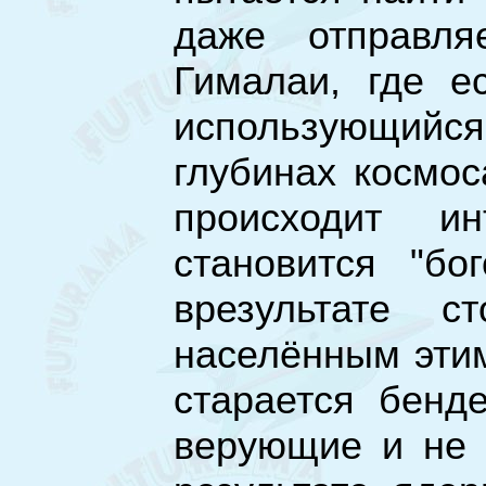
даже отправл
Гималаи, где е
использующийся
глубинах космо
происходит и
становится "бо
врезультате с
населённым эти
старается бенд
верующие и не 