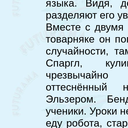
языка. Видя, д
разделяют его у
Вместе с двумя
товарняке он по
случайности, та
Спаргл, кул
чрезвычайно
оттеснённый 
Эльзером. Бен
ученики. Уроки 
еду робота, ста