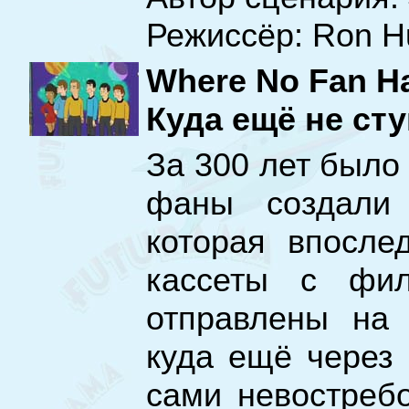
Режиссёр: Ron H
Where No Fan H
Куда ещё не ст
За 300 лет было 
фаны создали 
которая впосле
кассеты с фи
отправлены на 
куда ещё через 
сами невостреб