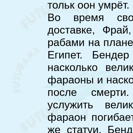
тольк оон умрёт.
Во время сво
доставке, Фрай
рабами на плане
Египет. Бендер
насколько вели
фараоны и наско
после смерти
услужить вели
фараон погибае
же статуи. Бен