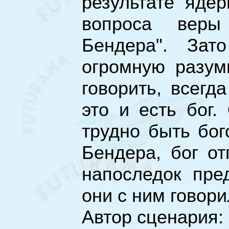
результате ядер
вопроса веры
Бендера". Зат
огромную разумн
говорить, всегд
это и есть бог.
трудно быть бог
Бендера, бог о
напоследок пре
они с ним говори
Автор сценария: 