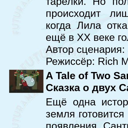
тарелки. Но по
происходит ли
когда Лила отк
ещё в ХХ веке го
Автор сценария: 
Режиссёр: Rich 
A Tale of Two Sa
Сказка о двух С
Ещё одна истор
земля готовится
появления Сант