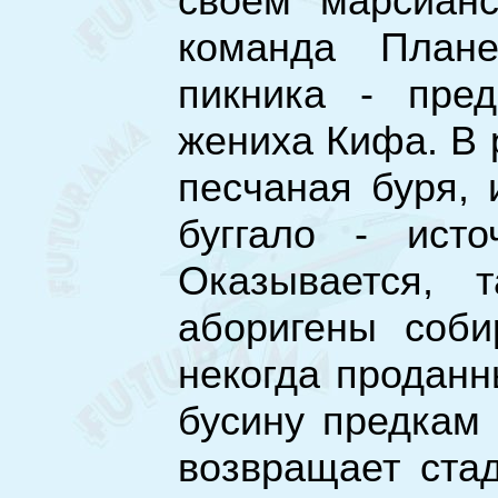
своём марсианс
команда Плане
пикника - пре
жениха Кифа. В 
песчаная буря, 
буггало - исто
Оказывается, 
аборигены соби
некогда проданн
бусину предкам
возвращает стад