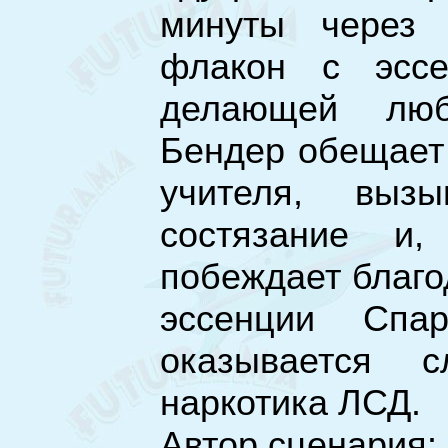
минуты через 
флакон с эссе
делающей люб
Бендер обещает 
учителя, выз
состязание и
побеждает благо
эссенции Спа
оказывается 
наркотика ЛСД.
Автор сценария: 