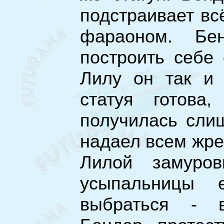
подстраивает вс
фараоном. Бен
построить себе
Лилу он так и 
статуя готова
получилась сли
надаел всем жре
Лилой замуро
усыпальницы 
выбраться - в