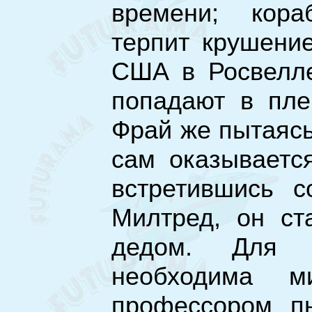
времени; кора
терпит крушени
США в Росвелле
попадают в пле
Фрай же пытаясь
сам оказываетс
встретившись с
Милтред, он ст
дедом. Для 
необходима м
профессором пы