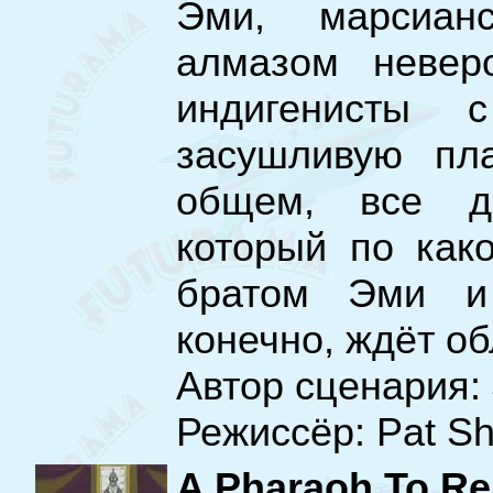
Эми, марсианс
алмазом невер
индигенисты 
засушливую пла
общем, все д
который по как
братом Эми и 
конечно, ждёт об
Автор сценария: 
Режиссёр: Pat S
A Pharaoh To R