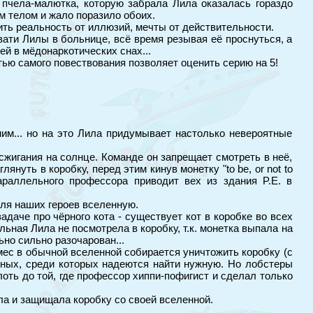
 пчела-малютка, которую забрала Лила оказалась гораздо
м телом и жало поразило обоих.
ть реальность от иллюзий, мечты от действительности.
вати Лилы в больнице, всё время резывая её проснуться, а
ей в мёдонаркотических снах...
тью самого повествования позволяет оценить серию на 5!
ним... но на это Лила придумывает настолько невероятные
сжигания на солнце. Команде он запрещает смотреть в неё,
януть в коробку, перед этим кинув монетку "to be, or not to
араллельного профессора приводит вех из здания P.E. в
ля наших героев вселенную.
задаче про чёрного кота - существует кот в коробке во всех
ьная Лила не посмотрела в коробку, т.к. монетка выпала на
ьно сильно разочарован...
рмес в обычной вселенной собирается уничтожить коробку (с
нных, среди которых надеются найти нужную. Но лобстеры
оть до той, где профессор хиппи-пофигист и сделал только
ла и защищала коробку со своей вселенной.