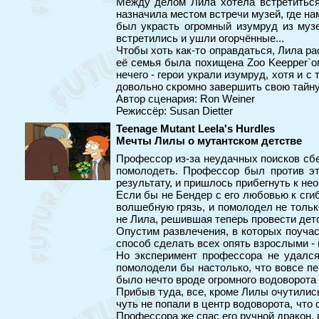
Между делом Лила хотела встретиться
назначила местом встречи музей, где на
был украсть огромный изумруд из музе
встретились и ушли огорчённые...
Чтобы хоть как-то оправдаться, Лила рас
её семья была похищена Zoo Keepper`о
нечего - герои украли изумруд, хотя и 
довольно скромно завершить свою тайну
Автор сценария: Ron Weiner
Режиссёр: Susan Dietter
Teenage Mutant Leela's Hurdles
Мечты Лилы о мутантском детстве
Профессор из-за неудачных поисков сбе
помолодеть. Профессор был против эт
результату, и пришлось прибегнуть к не
Если бы не Бендер с его любовью к сгиб
волшебную грязь, и помолодел не только
не Лила, решившая теперь провести детс
Опустим развлечения, в которых поучас
способ сделать всех опять взрослыми - и
Но эксперимент профессора не удался
помолодели бы настолько, что вовсе пе
было нечто вроде огромного водоворота 
Прибыв туда, все, кроме Лилы очутилис
чуть не попали в центр водоворота, что 
Профессора же спас его ручной дракон, 