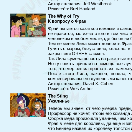
Автор сценария: Jeff Westbrook
Режиссёр: Bret Haaland
The Why of Fry
К вопросу о Фрае
Фрай пытается казаться важным и самост
не нравится, т.к. из-за этого в том чи
человеком в любом месте, где бы он ни 
Тем не менее Лила может доверить Фраю п
Гулять с мэром, безусловно, классно: 
закрыт или ОЧЕНЬ сложен.
Так Лила сумела попасть на ракетные ко
Но тут опять пришли на помощь все лучши
того, что мер решил прогнать их, намекн
После этого Лила, наконец, поняла, 
компенсированы его душевными качества
Автор сценария: David X. Cohen
Режиссёр: Wes Archer
The Sting
Ужалинье
Теперь мы знаем, от чего умерла пред
Профессор не хочет, чтобы его команда л
Сборка мёда произошла удачнее, чем хо
Фрая в мёде для королевы, да ещё и за
что Бендер назвал их королеву толстой 