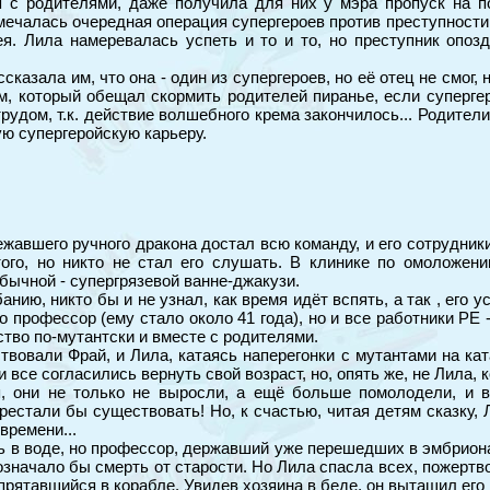
 с родителями, даже получила для них у мэра пропуск на по
мечалась очередная операция супергероев против преступности..
я. Лила намеревалась успеть и то и то, но преступник опозд
сказала им, что она - один из супергероев, но её отец не смог, 
м, который обещал скормить родителей пиранье, если суперге
с трудом, т.к. действие волшебного крема закончилось... Родит
ю супергеройскую карьеру.
жавшего ручного дракона достал всю команду, и его сотрудник
ого, но никто не стал его слушать. В клинике по омоложен
обычной - супергрязевой ванне-джакузи.
анию, никто бы и не узнал, как время идёт вспять, а так , его
 профессор (ему стало около 41 года), но и все работники PE 
тво по-мутантски и вместе с родителями.
твовали Фрай, и Лила, катаясь наперегонки с мутантами на к
 все согласились вернуть свой возраст, но, опять же, не Лила, 
, они не только не выросли, а ещё больше помолодели, и вс
рестали бы существовать! Но, к счастью, читая детям сказку, 
времени...
ь в воде, но профессор, державший уже перешедших в эмбриона
означало бы смерть от старости. Но Лила спасла всех, пожертво
прятавшийся в корабле. Увидев хозяина в беде, он вытащил его 