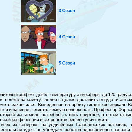
3 Сезон
4 Сезон
5 Сезон
рниковый эффект довёл температуру атмосферы до 120 градусов 
я полёта на комету Галлея с целью доставить оттуда гигантски
комете закончился. Выведенное на орбиту гигантское зеркало
ется и начинает сжигать земную поверхность. Профессор Фарнсво
который испытывал потребность пить спиртное, а потом отры
тской конференции всех роботов решено уничтожить.
 всех их собирают на уединённых Галапагосских островах, 
 гениальная идея: он убеждает роботов одновременно направи