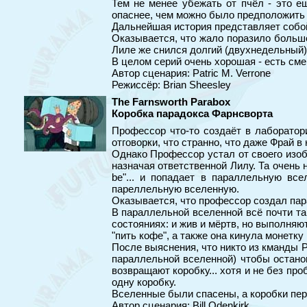
Тем не менее убежать от пчёл - это е
опаснее, чем можно было предположить 
Дальнейшая история представляет собой
Оказывается, что жало поразило больше
Лиле же снился долгий (двухнедельный) с
В целом серий очень хорошая - есть сме
Автор сценария: Patric M. Verrone
Режиссёр: Brian Sheesley
The Farnsworth Parabox
Коробка парадокса Фарнсворта
Профессор что-то создаёт в лаборатори
отговорки, что странно, что даже Фрай в н
Однако Профессор устал от своего изоб
назначая ответственной Лилу. Та очень н
be"... и попадает в параллельную вс
пареллельную вселенную.
Оказывается, что профессор создал па
В параллельной вселенной всё почти так
состояниях: и жив и мёртв, но выполняю
"пить кофе", а также она кинула монетку
После выяснения, что никто из кманды P
параллельной вселенной) чтобы остано
возвращают коробку... хотя и не без пр
одну коробку.
Вселенные были спасены, а коробки пер
Автор сценария: Bill Odenkirk