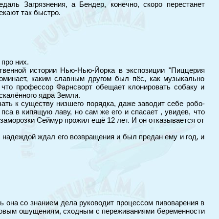
аль Загрязнения, а Бендер, конечно, скоро перестанет
екают так быстро.
про них.
ственной истории Нью-Нью-Йорка в экспозиции "Пиццерия
оминает, каким славным другом был пёс, как музыкально
, что профессор Фарнсворт обещает клонировать собаку и
скалённого ядра Земли.
ать к существу низшего порядка, даже заводит себе робо-
са в кипящую лаву, но сам же его и спасает , увидев, что
й заморозки Сеймур прожил ещё 12 лет. И он отказывается от
надеждой ждал его возвращения и был предан ему и год, и
рь она со знанием дела руководит процессом пивоварения в
д новым ошущениям, сходным с переживаниями беременности