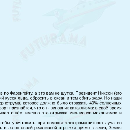
по Фаренгейту, а это вам не шутка. Президент Никсон (его
й кусок льда, сбросить в океан и тем сбить жару. Но наши
 Вернструма, которое должно было отражать 40% солнечных
рт признаётся, что он - виновник катаклизма: в своё время
гивал огнём; именно эта отрыжка миллионов механизмов и
чтобы уничтожить при помощи электромагнитного луча со
ть выхлоп своей реактивной отрыжки прямо в зенит, Земля