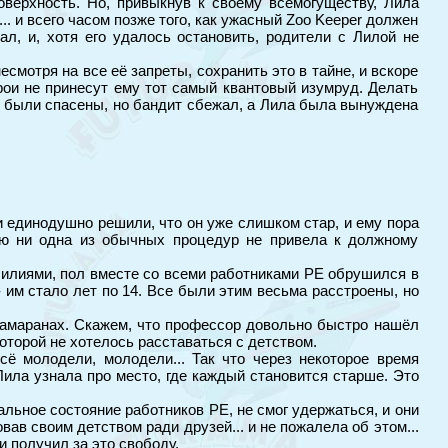
верхность. Но, привыкнув к своему всемогуществу, Лила
. и всего часом позже того, как ужасный Zoo Keeper должен
ал, и, хотя его удалось остановить, родители с Лилой не
несмотря на все её запреты, сохранить это в тайне, и вскоре
рои не принесут ему тот самый квантовый изумруд. Делать
ели были спасены, но бандит сбежал, а Лила была вынуждена
и единодушно решили, что он уже слишком стар, и ему пора
ию ни одна из обычных процедур не привела к должному
 усилиями, пол вместе со всеми работниками PE обрушился в
- им стало лет по 14. Все были этим весьма расстроены, но
атамаранах. Скажем, что профессор довольно быстро нашёл
которой не хотелось расставаться с детством.
ё молодели, молодели... Так что через некоторое время
Лила узнала про место, где каждый становится старше. Это
льное состояние работников PE, не смог удержаться, и они
вав своим детством ради друзей... и не пожалела об этом...
и получил за это свободу.