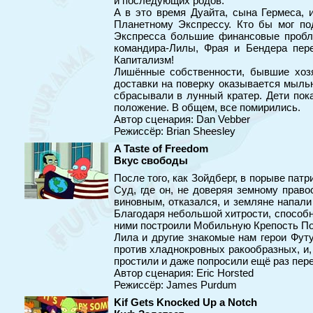
и последующих родов.
А в это время Дуайта, сына Гермеса, 
Планетному Экспрессу. Кто бы мог по
Экспресса большие финансовые пробл
командира-Лилы, Фрая и Бендера пер
Капитализм!
Лишённые собственности, бывшие хозя
доставки на поверку оказывается мыль
сбрасывали в лунный кратер. Дети пок
положение. В общем, все помирились.
Автор сценария: Dan Vebber
Режиссёр: Brian Sheesley
A Taste of Freedom
Вкус свободы
После того, как Зойдберг, в порыве пат
Суд, где он, не доверяя земному право
виновным, отказался, и земляне напали
Благодаря небольшой хитрости, способн
ними построили Мобильную Крепость П
Лила и другие знакомые нам герои Фут
против хладнокровных ракообразных, и, 
простили и даже попросили ещё раз пере
Автор сценария: Eric Horsted
Режиссёр: James Purdum
Kif Gets Knocked Up a Notch