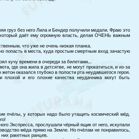
ляя груз без него Лила и Бендер получили медали. Фраю это
тон, который даёт ему огромную власть, делая ОЧЕНЬ важным
ственным, что уже не очень низкая планка.
но попасть в места, куда простым смертным вход зачастую
оял кучу времени в очереди за билетами...
та, где она жила в детсятве, не могут прокатиться, и из-за
го жетон оказался глубоко в полости рта неудавшегося героя.
 и плохой и его плохие качества неудачника могут быть
кие пчёлы, у которых надо было утащить космический мёд.
го!
ного Экспресса, прослушали чёрный ящик от него, искупали
зводство мёда прямо на Земле. Но пчёлам не понравилось,
 них ракетных ранцев.