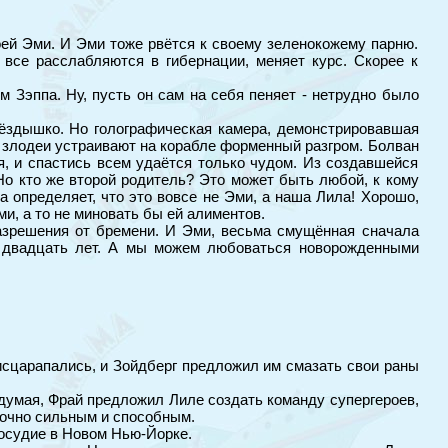
воей Эми. И Эми тоже рвётся к своему зеленокожему парню.
 все расслабляются в гибернации, меняет курс. Скорее к
 Зэппа. Ну, пусть он сам на себя пеняет - нетрудно было
гнёздышко. Но голографическая камера, демонстрировавшая
 злодеи устраивают на корабле форменный разгром. Болван
я, и спастись всем удаётся только чудом. Из создавшейся
Но кто же второй родитель? Это может быть любой, к кому
 определяет, что это вовсе не Эми, а наша Лила! Хорошо,
и, а то не миновать бы ей алиментов.
разрешения от бремени. И Эми, весьма смущённая сначала
ез двадцать лет. А мы можем любоваться новорожденными
 исцарапались, и Зойдберг предложил им смазать свои раны
думая, Фрай предложил Лиле создать команду супергероев,
аточно сильным и способным.
осудие в Новом Нью-Йорке.