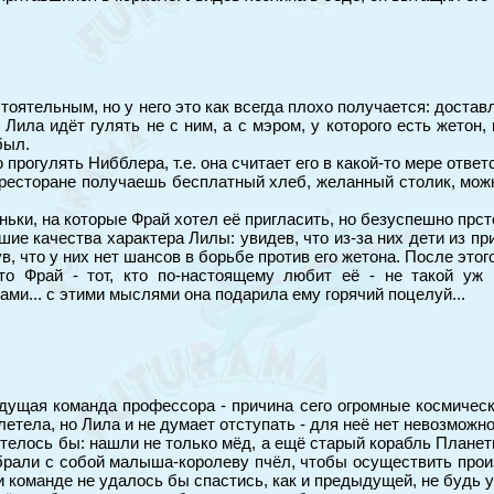
оятельным, но у него это как всегда плохо получается: достав
сле Лила идёт гулять не с ним, а с мэром, у которого есть же
был.
рогулять Нибблера, т.е. она считает его в какой-то мере ответ
в ресторане получаешь бесплатный хлеб, желанный столик, мож
ньки, на которые Фрай хотел её пригласить, но безуспешно прст
е качества характера Лилы: увидев, что из-за них дети из прию
ув, что у них нет шансов в борьбе против его жетона. После это
что Фрай - тот, кто по-настоящему любит её - не такой уж
ми... с этими мыслями она подарила ему горячий поцелуй...
ыдущая команда профессора - причина сего огромные космичес
етела, но Лила и не думает отступать - для неё нет невозможно
телось бы: нашли не только мёд, а ещё старый корабль Планет
брали с собой малыша-королеву пчёл, чтобы осуществить прои
и команде не удалось бы спастись, как и предыдущей, не будь у