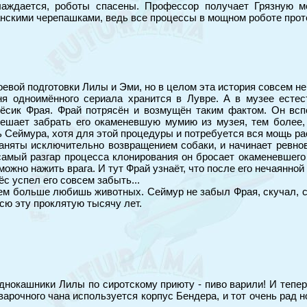
аждается, роботы спасены. Профессор получает Грязную мед
нскими черепашками, ведь все процессы в мощном роботе прот
вой подготовки Лилы и Эми, но в целом эта история совсем не 
ня одноимённого сериала хранится в Лувре. А в музее есте
пёсик Фрая. Фрай потрясён и возмущён таким фактом. Он всп
И решает забрать его окаменевшую мумию из музея, тем более
ь Сеймура, хотя для этой процедуры и потребуется вся мощь ра
аняты исключительно возвращением собаки, и начинает ревнов
самый разгар процесса клонирования он бросает окаменевшего п
можно нажить врага. И тут Фрай узнаёт, что после его нечаянно
ёс успел его совсем забыть...
м больше любишь животных. Сеймур не забыл Фрая, скучал, с 
всю эту проклятую тысячу лет.
однокашники Лилы по сиротскому приюту - пиво варили! И тепе
варочного чана используется корпус Бендера, и тот очень ра