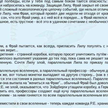
щё полбеды, если у тебя под самым боком таится опасность:
и набросилась на команду. Защищая Лилу, Фрай закрыл её свои
 сложный психологическую цепочку событий, где нельзя отличи
 Лилу, чем Фрая, который провёл две недели не отходя от кро
он, что это Фрай умер, а с ней всё в порядке... а Фрай являлся 
шное, есть грустное - всё это в удачном сочетании с необычнос
и, а Фрай пытается, как всегда, пригласить Лилу погулять с 
их верит...
ретения - странной коробки, которую просит уничтожить путём 
еплохо выполняет указание до тех пор, пока сама не решает загл
еленную. Сочтя Лилу злой, параллельная Лила по приказу п
раллельную вселенную, а параллельный профессор - обычную д
 же, вот только монетки выпадают на другую сторону... (как в 
тся эти состояния в разных параллельных вселенных). Параллел
 и она выпала на "жениться на Фрае"... обычный Фрай был довол
.E. не злой, оказывается, что Зойдберги утащили коробку, а Ге
вить его, профессоры создают ещё кучу параллельных вселе
облемм - за ними гоняются по всем параллельным вселенным впл
еместили в свои вселенные - теперь каждая команда P.E. храни