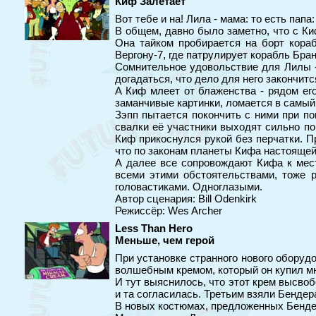
Киф Залетает
Вот тебе и на! Лила - мама: то есть папа: 
В общем, давно было заметно, что с Ки
Она тайком пробирается на борт кораб
Вергону-7, где патрулирует корабль Бра
Сомнительное удовольствие для Лилы - 
догадаться, что дело для него закончитс
А Киф млеет от блаженства - рядом ег
заманчивые картинки, ломается в самый
Зэпп пытается покончить с ними при п
свалки её участники выходят сильно по
Киф прикоснулся рукой без перчатки. П
что по законам планеты Кифа настоящей 
А далее все сопровождают Кифа к мест
всеми этими обстоятельствами, тоже 
головастиками. Одноглазыми.
Автор сценария: Bill Odenkirk
Режиссёр: Wes Archer
Less Than Hero
Меньше, чем герой
При установке странного нового оборуд
волшебным кремом, который он купил мн
И тут выяснилось, что этот крем высво
и та согласилась. Третьим взяли Бендера
В новых костюмах, предложенных Бендер