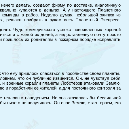
 нечего делать, создают фирму по доставке, аналогичную
квально купаются в деньгах. А у настоящего Планетного
 команды в рабов. Недолго думая, небольшой экипаж из
ех, решают прибрать к рукам весь Планетный Экспресс.
олго. Чудо коммерческого успеха новоявленных королей
иться и с малой их долей, а недоставленную почту просто
 и пришлось их родителям в пожарном порядке исправлять
ак что ему пришлось спасаться в посольстве своей планеты.
ловием, что он публично извинится. Он, не чувствуя себя
е, и военные корабли планеты Лобстеров атаковали Землю.
 и поработили её жителей, а для постоянного контроля за
 с тепловым наведением. Но она оказалась бы бессильной
бы ничего не получилось. Он спас Землю, стал героем, его