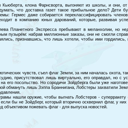
и Кьюберта, клона Фарнсворта, выгоняют из школы, и они, от
думать, что доставка газет такое прибыльное дело? Дети бу
емы: Гермес даже собирается переклассифицировать членов
еходит в компанию юных дарований, которые, развивая усп
ева Планетного Экспресса пребывают в меланхолии, но нед
ным пузырём: набрав миллионные заказы, они не смогли справ
аялись, признавшись, что лишь хотели, чтобы ими гордились,
риотических чувств, съел флаг Земли, за ним началась охота, т
судию, присутствовал лишь виртуально, его оправдал, но с ус
 на его посольство. Но сородичи Зойдберга были уже наготов
ой обмануть лишь Зэппа Браннигана, Лобстеры захватили Землю
одавления.
урамы нашли оружие, чтобы выгнать Лобстеров - суперракету
если бы не Зойдберг, который вторично осквернил флаг, у них 
д объективом пожевать флаг - для выпуска новостей.