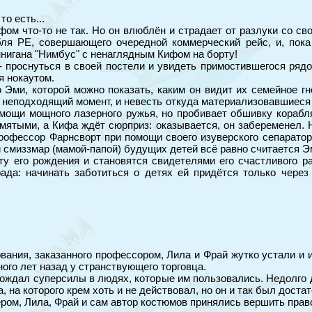
то есть...
фом что-то не так. Но он влюблён и страдает от разлуки со с
ля РЕ, совершающего очередной коммерческий рейс, и, пока
ннигана "Нимбус" с ненаглядным Кифом на борту!
проснуться в своей постели и увидеть примостившегося рядом
я нокаутом.
о Эми, которой можно показать, каким он видит их семейное 
 неподходящий момент, и невесть откуда материализовавшиеся
омощи мощного лазерного ружья, но пробивает обшивку корабл
мятыми, а Кифа ждёт сюрприз: оказывается, он забеременел. 
рофессор Фарнсворт при помощи своего изуверского сепаратора
смиззмар (мамой-папой) будущих детей всё равно считается Эм
у его рождения и становятся свидетелями его счастливого 
рада: начинать заботиться о детях ей придётся только чер
ования, заказанного профессором, Лила и Фрай жутко устали и
ого лет назад у странствующего торговца.
бождал суперсилы в людях, которые им пользовались. Недолго 
, на которого крем хоть и не действовал, но он и так был дост
ом, Лила, Фрай и сам автор костюмов принялись вершить прав