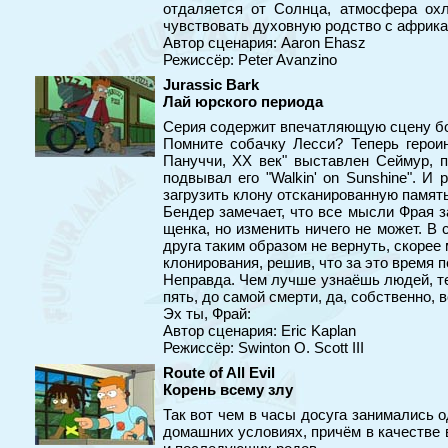
отдаляется от Солнца, атмосфера охл
чувствовать духовную родство с африка
Автор сценария: Aaron Ehasz
Режиссёр: Peter Avanzino
Jurassic Bark
Лай юрского периода
Серия содержит впечатляющую сцену бое
Помните собачку Лесси? Теперь герои
Пануччи, ХХ век" выставлен Сеймур, 
подвывал его "Walkin' on Sunshine". 
загрузить клону отсканированную памят
Бендер замечает, что все мысли Фрая з
щенка, но изменить ничего не может. В 
друга таким образом не вернуть, скорее 
клонирования, решив, что за это время п
Неправда. Чем лучше узнаёшь людей, те
пять, до самой смерти, да, собственно, 
Эх ты, Фрай:
Автор сценария: Eric Kaplan
Режиссёр: Swinton O. Scott III
Route of All Evil
Корень всему злу
Так вот чем в часы досуга занимались 
домашних условиях, причём в качестве 